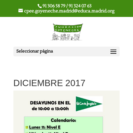
91 306 58 79 / 91 324 07 63
cpee.goyeneche.madrid@educa.madrid.org
Seleccionar página
DICIEMBRE 2017