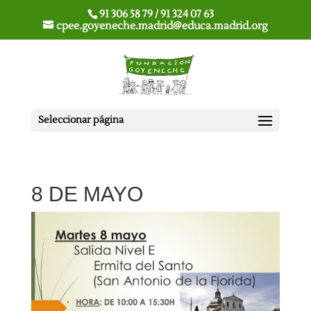
91 306 58 79 / 91 324 07 63
cpee.goyeneche.madrid@educa.madrid.org
Seleccionar página
8 DE MAYO