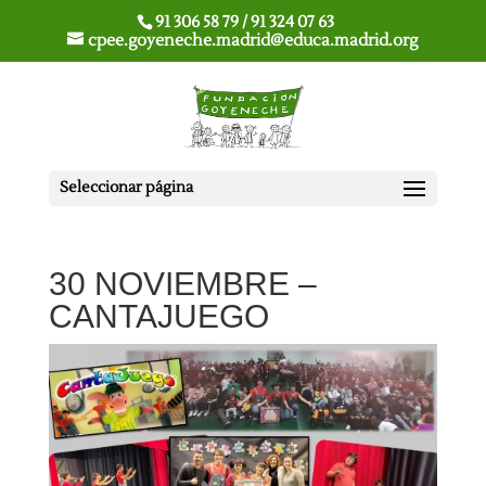
91 306 58 79 / 91 324 07 63
cpee.goyeneche.madrid@educa.madrid.org
Seleccionar página
30 NOVIEMBRE –
CANTAJUEGO