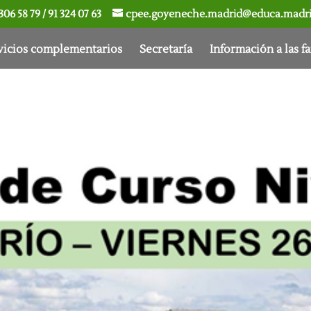
306 58 79 / 91 324 07 63
cpee.goyeneche.madrid@educa.madri
vicios complementarios
Secretaría
Información a las fa