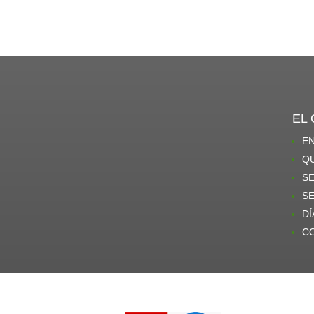
EL
E
Q
SE
S
DÍ
C