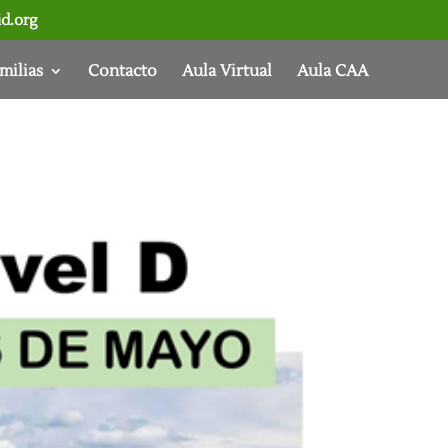
d.org
milias
Contacto
Aula Virtual
Aula CAA