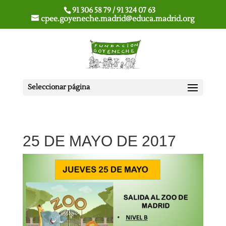
91 306 58 79 / 91 324 07 63
cpee.goyeneche.madrid@educa.madrid.org
Seleccionar página
25 DE MAYO DE 2017