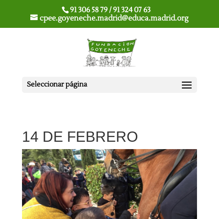
91 306 58 79 / 91 324 07 63
cpee.goyeneche.madrid@educa.madrid.org
Seleccionar página
14 DE FEBRERO