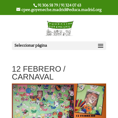
91 306 58 79 / 91 324 07 63
cpee.goyeneche.madrid@educa.madrid.org
Seleccionar página
12 FEBRERO /
CARNAVAL